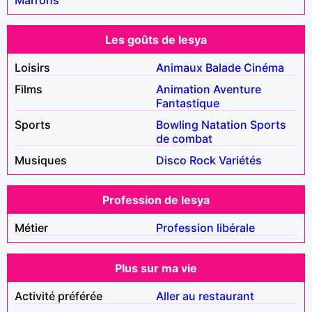
Les goûts de lesya
Loisirs
Animaux
Balade
Cinéma
Films
Animation
Aventure
Fantastique
Sports
Bowling
Natation
Sports
de combat
Musiques
Disco
Rock
Variétés
Profession de lesya
Métier
Profession libérale
Plus sur ma vie
Activité préférée
Aller au restaurant