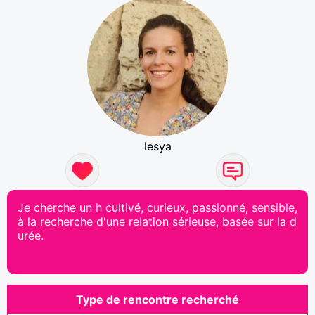
lesya
Je cherche un h cultivé, curieux, passionné, sensible,
à la recherche d'une relation sérieuse, basée sur la d
urée.
Type de rencontre recherché