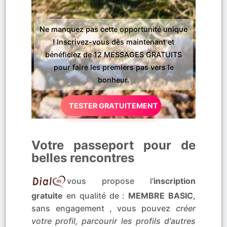
Ne manquez pas cette opportunité unique
! Inscrivez-vous dès maintenant et
bénéficiez de 12 MESSAGES GRATUITS
pour faire les premiers pas vers le
bonheur.
TESTER GRATUITEMENT
Votre passeport pour de
belles rencontres
vous propose l'
inscription
gratuite
en qualité de :
MEMBRE BASIC
,
sans engagement , vous pouvez
créer
votre profil, parcourir les profils d'autres