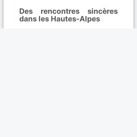
Des rencontres sincères
dans les Hautes-Alpes
facilite les échanges entre
célibataires en quête de nouvelles
relations. Grâce à la
messagerie
instantanée
, discutez librement et créez
des liens sincères. De belles rencontres
commencent chaque jour à Gap, Briançon
et Embrun. Si un profil vous attire à
Laragne-Montéglin, Guillestre ou Tallard,
engagez la conversation avec le tchat
privé.
Affinités