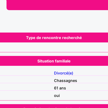
Type de rencontre recherché
Situation familiale
Divorcé(e)
Chassagnes
61 ans
oui