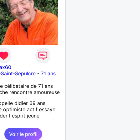
ax60
s-Saint-Sépulcre
-
71 ans
célibataire de 71 ans
che rencontre amoureuse
ppelle didier 69 ans
te optimiste actif essaye
der l esprit jeune
Voir le profil