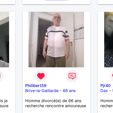
Philibert59
Pjr40
Brive-la-Gaillarde
-
66 ans
Dax
-
s je
Homme divorcé(e) de 66 ans
Homme 
euve
recherche rencontre amoureuse
recher