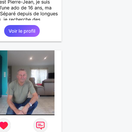
est Pierre-Jean, je suis
’une ado de 16 ans, ma
. Séparé depuis de longues
, je recherche des
tés amicales afin de
Voir le profil
 une solitude parfois
le à gérer ainsi que casser
ue à l’âme. L’amitié reste
mement importante à mes
ais peut se décliner en
ntiments plus puissants.
emps fera son œuvre »
 Arthur Schopenhauer,
ophe allemand que j’adore.
 discuter sans pour autant
rop locace. Je suis bourré
lités avec très peu de
. Je suis altruiste,
illant, empathique,
ionné, honnête,
tueux, doux de caractère
préhensif : je laisse
ser » beaucoup de choses.