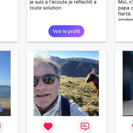
je suis a l'ecoute je reflechit a
Moi, c’
toute solution
papa d
fierté
années
affini
Voir le profil
rompre
diffici
le vag
extrê
yeux m
des se
« Le t
disait
philos
J’aime
être t
de qua
défauts
bienve
attent
respec
et com
« glis