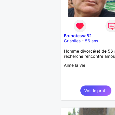
Brunotessa82
Grisolles
-
56 ans
Homme divorcé(e) de 56 
recherche rencontre amo
Aime la vie
Voir le profil