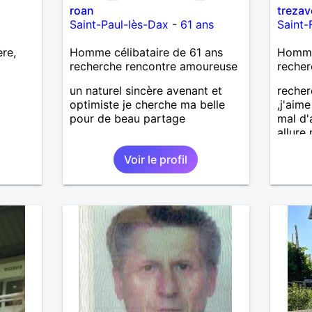
roan
treza
Mais n
Saint-Paul-lès-Dax
-
61 ans
Saint-
Mesda
j’aime 
re,
Homme célibataire de 61 ans
Homme 
aura p
recherche rencontre amoureuse
recher
je l’ef
eterna
un naturel sincère avenant et
recher
tout p
optimiste je cherche ma belle
,j'aim
qu’imp
pour de beau partage
mal d'
des ef
allure
dramat
voudra
pense
Voir le profil
person
facile 
,brico
souhai
et nat
connaî
mesd
ravi….A