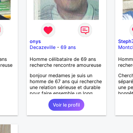
onys
Steph
Decazeville
-
69 ans
Montc
ans
Homme célibataire de 69 ans
Homme 
ureuse
recherche rencontre amoureuse
recher
bonjour medames je suis un
Cherch
homme de 67 ans qui recherche
séparé
une relation sérieuse et durable
une pe
pour faire ensemble un long
honnê
chemin avec tout le bonheur de
Voir le profil
l'amour qu'on saura se donner.