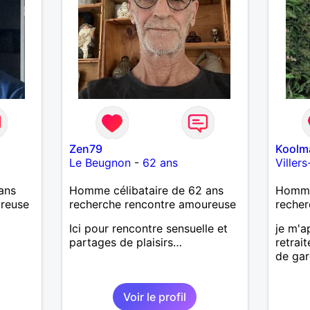
Zen79
Koolm
Le Beugnon
-
62 ans
Viller
ans
Homme célibataire de 62 ans
Homme 
ureuse
recherche rencontre amoureuse
recher
Ici pour rencontre sensuelle et
je m'a
partages de plaisirs…
retrai
de gar
Voir le profil