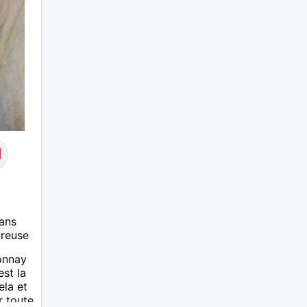
ans
ureuse
tonnay
est la
ela et
r toute