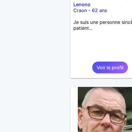
Lenono
Craon
-
62 ans
Je suis une personne sincè
patient...
Voir le profil