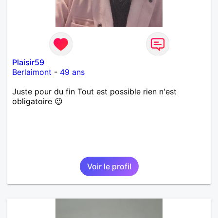
Plaisir59
Berlaimont
-
49 ans
Juste pour du fin Tout est possible rien n'est
obligatoire 😉
Voir le profil