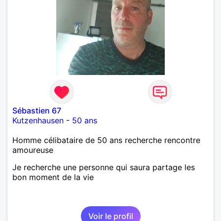
Sébastien 67
Kutzenhausen
-
50 ans
Homme célibataire de 50 ans recherche rencontre
amoureuse
Je recherche une personne qui saura partage les
bon moment de la vie
Voir le profil