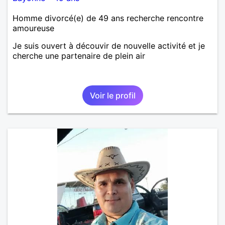
Homme divorcé(e) de 49 ans recherche rencontre
amoureuse
Je suis ouvert à découvir de nouvelle activité et je
cherche une partenaire de plein air
Voir le profil