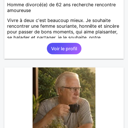
Homme divorcé(e) de 62 ans recherche rencontre
amoureuse
Vivre à deux c'est beaucoup mieux. Je souhaite
rencontrer une femme souriante, honnête et sincère
pour passer de bons moments, qui aime plaisanter,
se balader et partager, je le souhaite, notre
complicité. J'aime beaucoup les chantiers de
Voir le profil
randonnée pour se défouler, se relaxer, se détendre
et finalement prendre du bon temps. C'est difficile
de tout dire en quelques lignes. En revanche, vous
pouvez me contacter pour avoir plus
d'informations. A bientôt