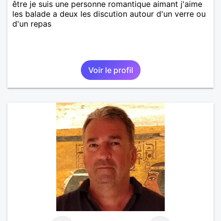
être je suis une personne romantique aimant j'aime
les balade a deux les discution autour d'un verre ou
d'un repas
Voir le profil