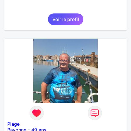
Voir le profil
Plage
Bayonne
-
49 ans