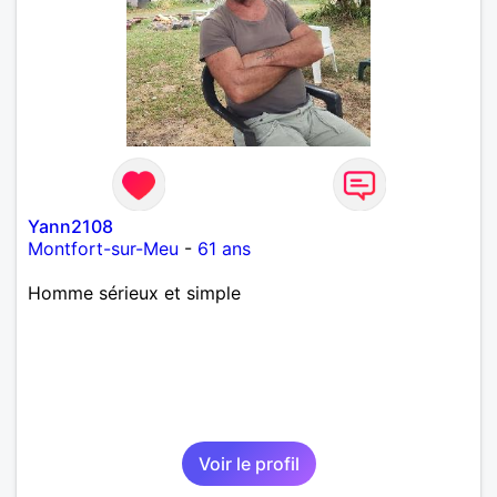
Yann2108
Montfort-sur-Meu
-
61 ans
Homme sérieux et simple
Voir le profil