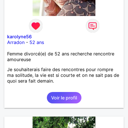
karolyne56
Arradon
-
52 ans
Femme divorcé(e) de 52 ans recherche rencontre
amoureuse
Je souhaiterais faire des rencontres pour rompre
ma solitude, la vie est si courte et on ne sait pas de
quoi sera fait demain.
Voir le profil