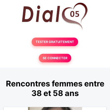
TESTER GRATUITEMENT
SE CONNECTER
Rencontres femmes entre
38 et 58 ans