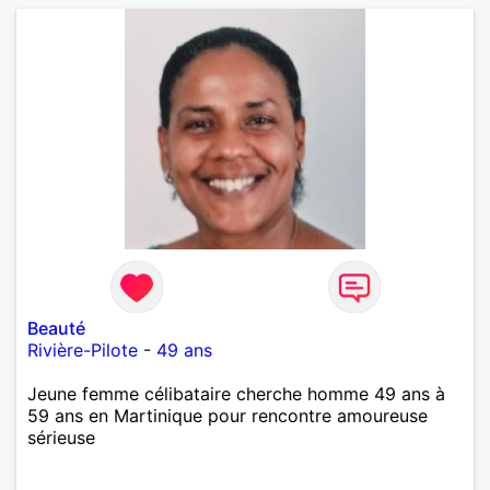
Beauté
Rivière-Pilote
-
49 ans
Jeune femme célibataire cherche homme 49 ans à
59 ans en Martinique pour rencontre amoureuse
sérieuse