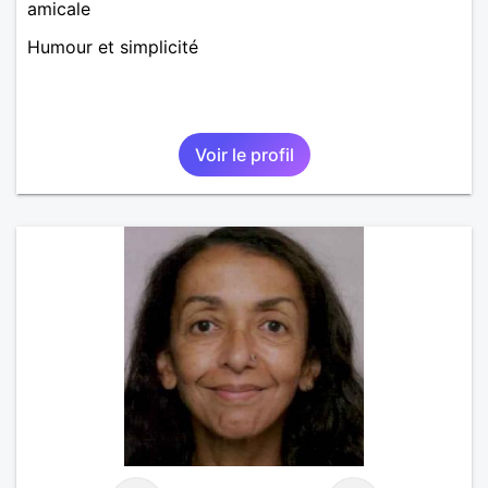
amicale
Humour et simplicité
Voir le profil