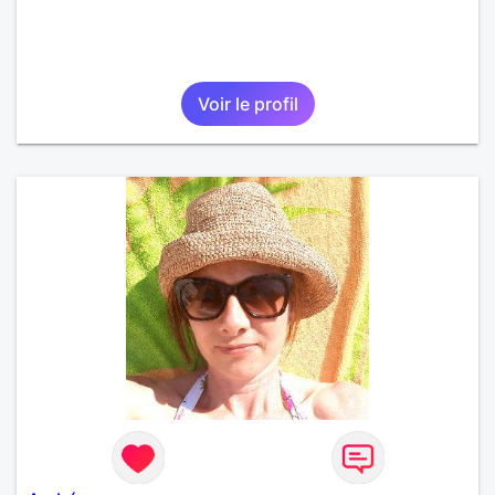
Voir le profil