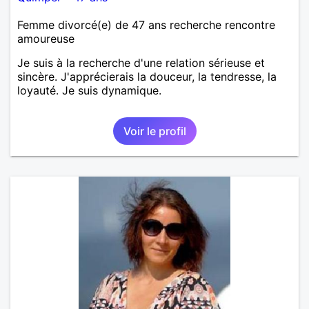
Femme divorcé(e) de 47 ans recherche rencontre
amoureuse
Je suis à la recherche d'une relation sérieuse et
sincère. J'apprécierais la douceur, la tendresse, la
loyauté. Je suis dynamique.
Voir le profil