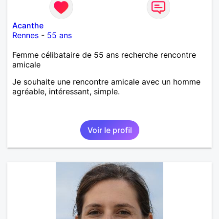
Acanthe
Rennes
-
55 ans
Femme célibataire de 55 ans recherche rencontre
amicale
Je souhaite une rencontre amicale avec un homme
agréable, intéressant, simple.
Voir le profil