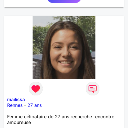
mailissa
Rennes
-
27 ans
Femme célibataire de 27 ans recherche rencontre
amoureuse