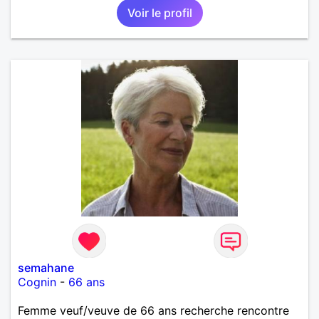
Voir le profil
nouveau a faire confiance mais avec des limites. Au
plaisir de vous lire et essayez de répondre !
semahane
Cognin
-
66 ans
Femme veuf/veuve de 66 ans recherche rencontre