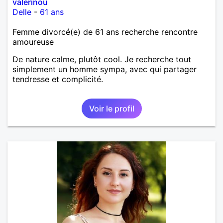
valerinou
Delle
-
61 ans
Femme divorcé(e) de 61 ans recherche rencontre
amoureuse
De nature calme, plutôt cool. Je recherche tout
simplement un homme sympa, avec qui partager
tendresse et complicité.
Voir le profil