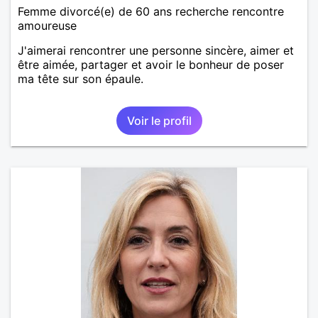
Femme divorcé(e) de 60 ans recherche rencontre
amoureuse
J'aimerai rencontrer une personne sincère, aimer et
être aimée, partager et avoir le bonheur de poser
ma tête sur son épaule.
Voir le profil