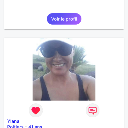
Voir le profil
Ylana
Poitiers
-
41 ans