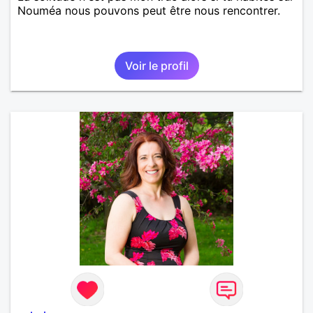
Nouméa nous pouvons peut être nous rencontrer.
Voir le profil