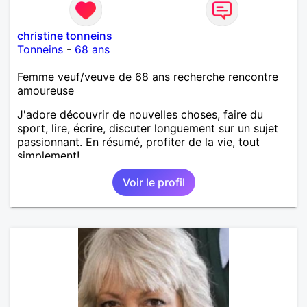
christine tonneins
Tonneins
-
68 ans
Femme veuf/veuve de 68 ans recherche rencontre
amoureuse
J'adore découvrir de nouvelles choses, faire du
sport, lire, écrire, discuter longuement sur un sujet
passionnant. En résumé, profiter de la vie, tout
simplement!
Voir le profil