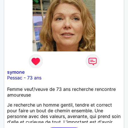
symone
Pessac
-
73 ans
Femme veuf/veuve de 73 ans recherche rencontre
amoureuse
Je recherche un homme gentil, tendre et correct
pour faire un bout de chemin ensemble. Une
personne avec des valeurs, avenante, qui prend soin
d'elle et curieuse de tout. L'important est d'avoir
une complicité de tous les instants. Je suis prête de