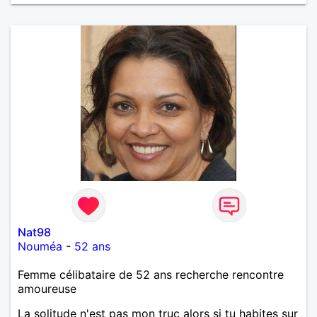
peau. A bientôt.
Nat98
Nouméa
-
52 ans
Femme célibataire de 52 ans recherche rencontre
amoureuse
La solitude n'est pas mon truc alors si tu habites sur